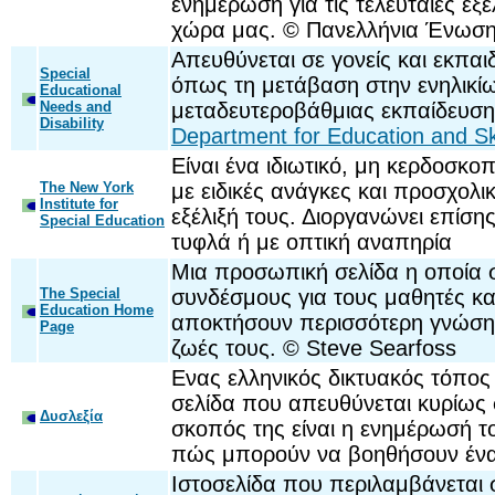
ενημέρωση για τις τελευταίες εξε
χώρα μας. © Πανελλήνια Ένωσ
Απευθύνεται σε γονείς και εκπαι
Special
όπως τη μετάβαση στην ενηλικίω
Educational
Needs and
μεταδευτεροβάθμιας εκπαίδευσης
Disability
Department for Education and Ski
Είναι ένα ιδιωτικό, μη κερδοσκο
The New York
με ειδικές ανάγκες και προσχολ
Institute for
εξέλιξή τους. Διοργανώνει επίση
Special Education
τυφλά ή με οπτική αναπηρία
Μια προσωπική σελίδα η οποία 
The Special
συνδέσμους για τους μαθητές κα
Education Home
αποκτήσουν περισσότερη γνώση γ
Page
ζωές τους. © Steve Searfoss
Ενας ελληνικός δικτυακός τόπος
σελίδα που απευθύνεται κυρίως σ
Δυσλεξία
σκοπός της είναι η ενημέρωσή του
πώς μπορούν να βοηθήσουν ένα δ
Ιστοσελίδα που περιλαμβάνεται 