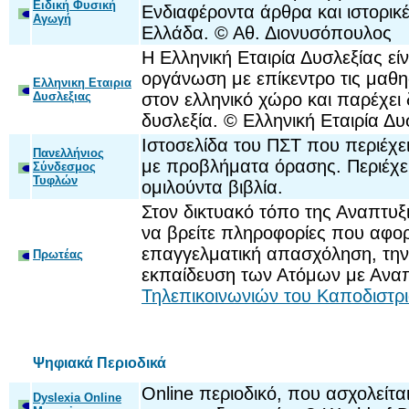
Ειδική Φυσική
Ενδιαφέροντα άρθρα και ιστορικέ
Αγωγή
Ελλάδα. © Αθ. Διονυσόπουλος
Η Ελληνική Εταιρία Δυσλεξίας ε
οργάνωση με επίκεντρο τις μαθησ
Ελληνικη Εταιρια
Δυσλεξιας
στον ελληνικό χώρο και παρέχει
δυσλεξία. © Ελληνική Εταιρία Δυ
Ιστοσελίδα του ΠΣΤ που περιέχε
Πανελλήνιος
με προβλήματα όρασης. Περιέχει
Σύνδεσμος
Τυφλών
ομιλούντα βιβλία.
Στον δικτυακό τόπο της Αναπτυ
να βρείτε πληροφορίες που αφορ
επαγγελματική απασχόληση, την 
Πρωτέας
εκπαίδευση των Ατόμων με Ανα
Τηλεπικοινωνιών του Καποδιστρ
Ψηφιακά Περιοδικά
Online περιοδικό, που ασχολείται
Dyslexia Online