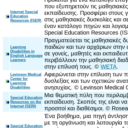
που εξυπηρετούν τις μαθησιακές 
Internet Special
εκπαίδευσης. Προσφέρει στους γ
Education
στις μαθησιακές δυσκολίες και σ
Resources (ISER)
έναν κατάλογο πηγών και λογισμι
Special Education Resources (I
Πραγματεύεται τις μαθησιακές δ
παιδιών και των αρχάριων στην 
Learning
Disabilities in
σε γονείς, μαθητές και εκπαιδευ
English Language
περιβάλλουν την μαθησιακή διαδ
Learners
στην επίλυσή τους. ©
WETA
.
Αφιερώνεται στην επίλυση των 
Levinson Medical
Center for
δυσλεξίας και των σχετικών αν
Learning
ανησυχίας. © Levinson Medical Ce
Disabilities
Μια θεματική πύλη που περιλαμβά
Special Education
εκπαίδευση. Σκοπός της είναι να 
Resources on the
Internet (SERI)
προσιτοί και διαθέσιμοι. © Rose
Ένα βοήθημα, μια πηγή άντληση
με τη οργάνωση και λειτουργία τ
Special Education