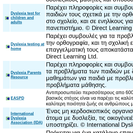
Παρέχει πληροφορίες και συμβου
Dyslexia test for
παιδιών τους σχετικά με την ορ
children and
στο σχολείο, και σε ενηλίκους γι
adults
πανεπιστήμιο. © Direct Learning
Παρέχει συμβουλές για τα προβ
την ορθογραφία, και τη σχολική 
Dyslexia testing at
home
επαγγελματική τους αποκατάστασ
Direct Learning Ltd.
Παρέχει πληροφορίες και συμβουλ
τα προβλήματα των παιδιών με δ
Dyslexia Parents
Resource
μαθημάτων για παιδιά με προβλ
προβλήματα μάθησης.
Αντιπροσωπεύει περισσότερους απο 600
βασικός στόχος είναι να παρέχει τις καλύ
EASPD
καλύτερη ποιότητα ζωής σε ανθρώπους μ
Ένας μη κερδοσκοπικός οργανισ
International
άτομα με δυσλεξία, τις οικογένει
Dyslexia
Association (IDA)
υποστηρίζει. © International Dysl
Πρόκειται για ένα κατάλογο επα