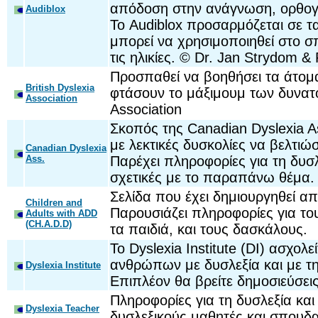
απόδοση στην ανάγνωση, ορθογρ
Audiblox
Το Audiblox προσαρμόζεται σε τ
μπορεί να χρησιμοποιηθεί στο σπί
τις ηλικίες. © Dr. Jan Strydom 
Προσπαθεί να βοηθήσει τα άτομα
British Dyslexia
φτάσουν το μάξιμουμ των δυνατο
Association
Association
Σκοπός της Canadian Dyslexia As
με λεκτικές δυσκολίες να βελτιώ
Canadian Dyslexia
Ass.
Παρέχει πληροφορίες για τη δυσλ
σχετικές με το παραπάνω θέμα. 
Σελίδα που έχει δημιουργηθεί απ
Children and
Παρουσιάζει πληροφορίες για το
Adults with ADD
(CH.A.D.D)
τα παιδιά, και τους δασκάλους.
Το Dyslexia Institute (DI) ασχολ
ανθρώπων με δυσλεξία και με τη
Dyslexia Institute
Επιπλέον θα βρείτε δημοσιεύσεις
Πληροφορίες για τη δυσλεξία κ
Dyslexia Teacher
δυσλεξικούς μαθητές και σπουδασ