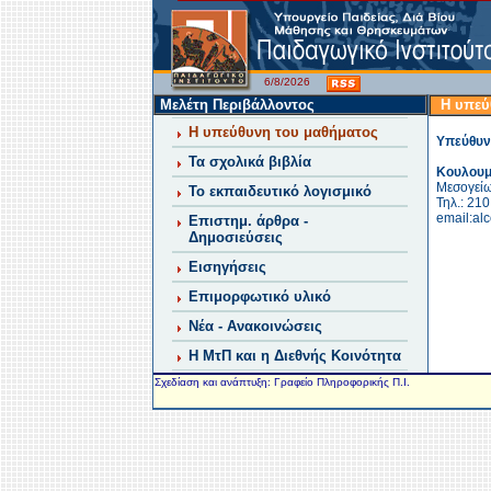
6/8/2026
Μελέτη Περιβάλλοντος
Η υπεύ
Η υπεύθυνη του μαθήματος
Υπεύθυν
Τα σχολικά βιβλία
Κουλουμ
Μεσογείω
Το εκπαιδευτικό λογισμικό
Τηλ.: 21
email:alc
Επιστημ. άρθρα -
Δημοσιεύσεις
Εισηγήσεις
Επιμορφωτικό υλικό
Νέα - Ανακοινώσεις
Η ΜτΠ και η Διεθνής Κοινότητα
Σχεδίαση και ανάπτυξη: Γραφείο Πληροφορικής Π.Ι.