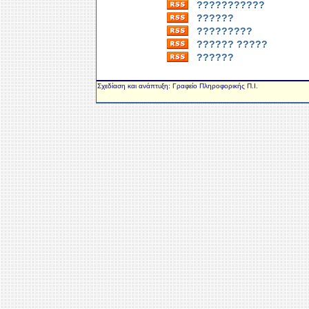
???????????
??????
?????????
?????? ?????
??????
Σχεδίαση και ανάπτυξη: Γραφείο Πληροφορικής Π.Ι.