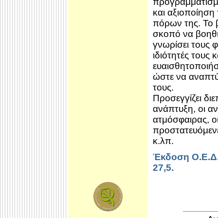
προγραμματισμ
και αξιοποίηση
πόρων της. Το β
σκοπό να βοηθή
γνωρίσει τους φ
ιδιότητές τους κ
ευαισθητοποιήσ
ώστε να αναπτύ
τους.
Προσεγγίζει δι
ανάπτυξη, οι α
ατμόσφαιρας, οι
προστατευόμενε
κ.λπ.
Έκδοση Ο.Ε.Δ
27,5.