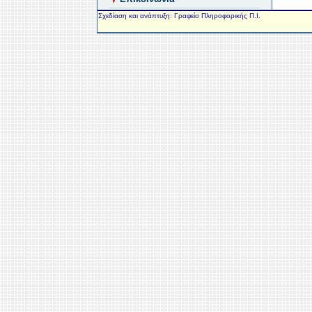
Σχεδίαση και ανάπτυξη: Γραφείο Πληροφορικής Π.Ι.